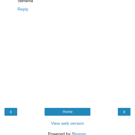
Stefania
Reply
‹
›
Home
View web version
Powered by
Blogger
.